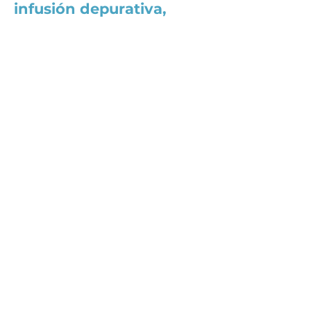
infusión depurativa,
potenciando la
eliminación de toxinas y
promoviendo una piel
más firme y uniforme.
🌿 Resultados visibles y
una piel más tonificada
desde las primeras
sesiones.
Déjate cuidar
con nuestro tratamiento y
recupera la confianza en
tu cuerpo. ✨💙
💬 ¡CONSULTA NUESTROS
BONOS! 💬