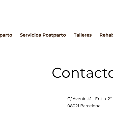
eparto
Servicios Postparto
Talleres
Rehab
Contact
C/ Avenir, 41 - Entlo. 2º
08021 Barcelona