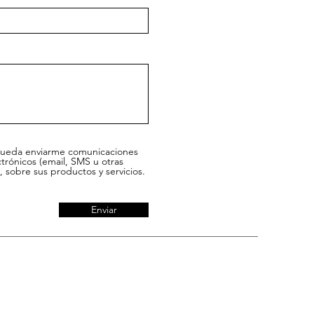
ueda enviarme comunicaciones
trónicos (email, SMS u otras
, sobre sus productos y servicios.
Enviar