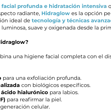
 facial profunda e hidratación intensiva
q
specto radiante,
Hidraglow
es la opción p
ión ideal de
tecnología y técnicas avanz
 luminosa, suave y oxigenada desde la prim
Hidraglow?
ina una higiene facial completa con el di
o
para una exfoliación profunda.
alizada
con biológicos específicos.
 ácido hialurónico
para labios.
F)
para reafirmar la piel.
generación celular.