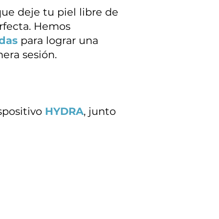
ue deje tu piel libre de
erfecta. Hemos
adas
para lograr una
era sesión.
spositivo
HYDRA
, junto