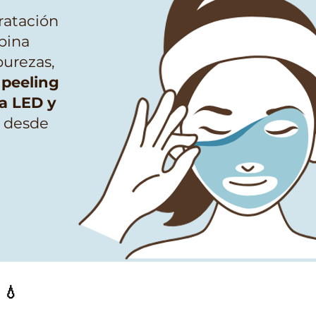
ratación
bina
purezas,
peeling
ia LED y
a desde
💧