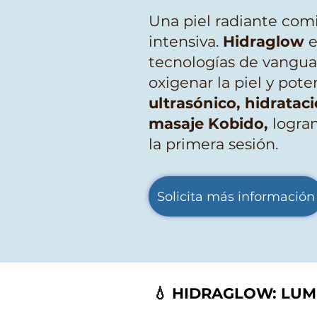
Una piel radiante com
intensiva.
Hidraglow
e
tecnologías de vangua
oxigenar la piel y pote
ultrasónico, hidratac
masaje Kobido,
logram
la primera sesión.
Solicita más información
💧 HIDRAGLOW: LUM